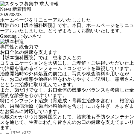
News
新着情報
2026/08/03
ホームページをリニューアルいたしました
野洲市の【坂本歯科医院】です。本日、ホームページをリニュ
ーアルいたしました。どうぞよろしくお願いいたします。
Greeting
ごあいさつ
専門性と総合力で
お口全体の健康を支えます
【坂本歯科医院】では、患者さんとの
コミュニケーションを大切にし、ご理解・ご納得いただいた上
で治療を進めるインフォームドコンセントを重視しています。
治療開始時や外科処置の前には、写真や検査資料を用いなが
ら、お口の状態や治療内容をわかりやすくご説明し、患者さん
とともに治療に取り組んでいます。
また、歯だけでなく、お口全体の機能やバランスを考慮した全
顎的な診療を心がけています。
特にインプラント治療（骨造成・骨再生治療を含む）、根管治
療、歯周病治療（歯周外科治療を含む）に力を注ぎ、さまざま
なお悩みに対応しています。
地域のかかりつけ歯科医院として、治療後も予防やメンテナン
スを通じて、生涯にわたり皆さんのお口の健康を支えてまいり
ます。
さかもと
こうぞう