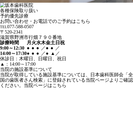
各種保険取り扱い
予約優先診療
お問い合わせ・お電話でのご予約はこちら
077-588-0507
TEL
〒520-2341
滋賀県野洲市行畑７９０番地
診療時間
月
火
水
木
金
土
日祝
9:00～12:30
●
●
●
／
●
●
／
14:00～17:30
●
●
●
／
●
▲
／
休診日：木曜日、日曜日、祝日
▲：14:00～17:00
当院の施設基準について
当院が取得している施設基準については、日本歯科医師会「全
国の歯医者さん検索」に登録されている当院ページよりご確認
ください。
当院ページはこちら