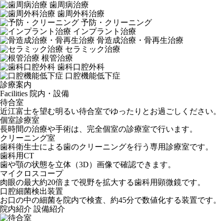
歯周病治療
歯周外科治療
予防・クリーニング
インプラント治療
骨造成治療・骨再生治療
セラミック治療
根管治療
歯科口腔外科
口腔機能低下症
診療案内
Facilities
院内・設備
待合室
近江富士を望む明るい待合室でゆったりとお過ごしください。
個室診療室
長時間の治療や手術は、完全個室の診療室で行います。
クリーニング室
歯科衛生士による歯のクリーニングを行う専用診療室です。
歯科用CT
歯や顎の状態を立体（3D）画像で確認できます。
マイクロスコープ
肉眼の最大約20倍まで視野を拡大する歯科用顕微鏡です。
口腔細菌検出装置
お口の中の細菌を院内で検査、約45分で数値化する装置です。
院内紹介
設備紹介