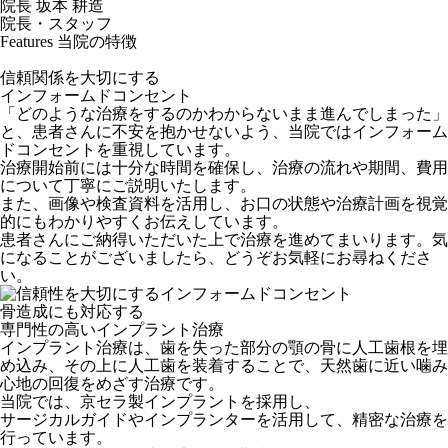
院長
坂本
耕造
院長・スタッフ
Features
当院の特徴
信頼関係を大切にする
インフォームドコンセント
「どのような治療をするのかわからないまま進んでしまった」
と、患者さんに不安を抱かせないよう、当院ではインフォーム
ドコンセントを重視しています。
治療開始前には十分な時間を確保し、治療の流れや期間、費用
について丁寧にご説明いたします。
また、画像や検査資料を活用し、お口の状態や治療計画を視覚
的にもわかりやすくお伝えしています。
患者さんにご納得いただいた上で治療を進めてまいります。気
になることがございましたら、どうぞお気軽にお尋ねくださ
い。
骨造成にも対応する
専門性の高いインプラント治療
インプラント治療は、歯を失った部分の顎の骨に人工歯根を埋
め込み、その上に人工歯を装着することで、天然歯に近い噛み
心地の回復をめざす治療です。
当院では、京セラ製インプラントを採用し、
サージカルガイドやインプランターを活用して、精密な治療を
行っています。