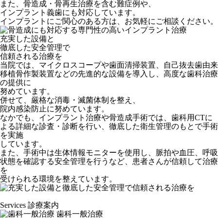
また、骨造成・骨再生治療を含む難症例や、
インプラント義歯にも対応しています。
インプラントにご関心のある方は、お気軽にご相談ください。
充実した設備と
徹底した安全管理で
信頼される治療を
当院では、マイクロスコープや歯面清掃装置、自己抜去歯由来
移植骨作製装置などの先進的な設備を導入し、高度な歯科治療
の提供に
努めています。
併せて、厳格な消毒・滅菌体制を整え、
院内感染防止に努めています。
なかでも、インプラント治療や骨造成手術では、歯科用CTに
よる詳細な診査・診断を行い、徹底した衛生管理のもとで手術
を実施
しています。
また、手術中は生体情報モニターを使用し、脈拍や血圧、呼吸
状態を確認する安全管理を行うなど、患者さんが信頼して治療
を
受けられる環境を整えています。
Services
診療案内
歯科一般治療